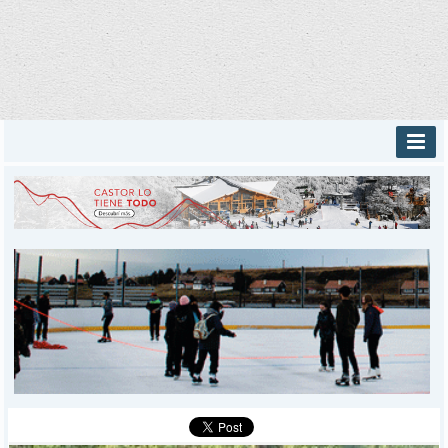
INICIO
PROVINCIALES
MUNICIPALES
DEPORTES
POLICIALES
I-DIARIO
MÁS
BÚSQUEDA
Buscar