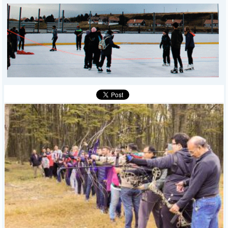
DEPORTES
POLICIALES
I-DIARIO
MÁS
BÚSQUEDA
Buscar