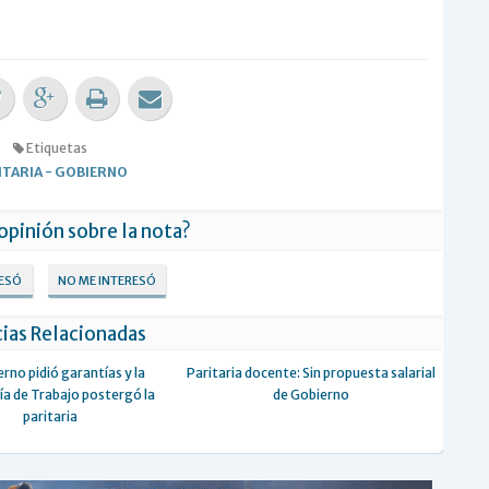
Etiquetas
ITARIA
-
GOBIERNO
 opinión sobre la nota?
RESÓ
NO ME INTERESÓ
ias Relacionadas
erno pidió garantías y la
Paritaria docente: Sin propuesta salarial
ía de Trabajo postergó la
de Gobierno
paritaria