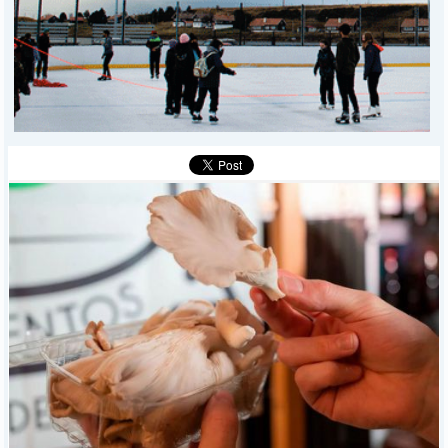
DEPORTES
POLICIALES
I-DIARIO
MÁS
BÚSQUEDA
Buscar