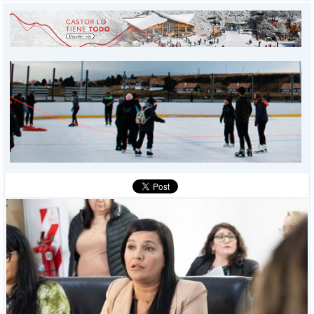
INICIO
PROVINCIALES
MUNICIPALES
DEPORTES
POLICIALES
I-DIARIO
MÁS
BÚSQUEDA
Buscar