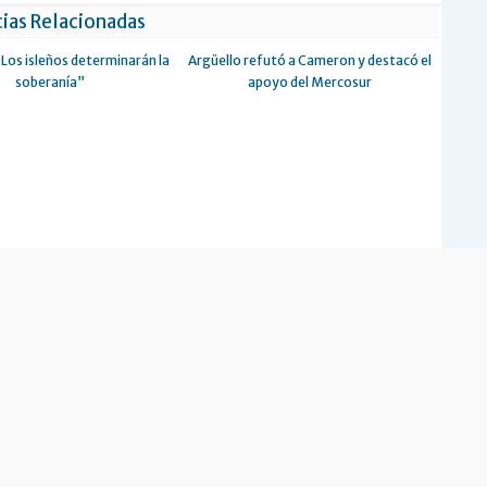
ias Relacionadas
Los isleños determinarán la
Argüello refutó a Cameron y destacó el
soberanía”
apoyo del Mercosur