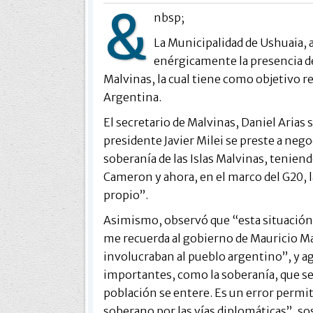
&
nbsp;
La Municipalidad de Ushuaia, a
enérgicamente la presencia de
Malvinas, la cual tiene como objetivo r
Argentina.
El secretario de Malvinas, Daniel Arias
presidente Javier Milei se preste a nego
soberanía de las Islas Malvinas, tenie
Cameron y ahora, en el marco del G20, l
propio”.
Asimismo, observó que “esta situación
me recuerda al gobierno de Mauricio Ma
involucraban al pueblo argentino”, y 
importantes, como la soberanía, que se o
población se entere. Es un error permit
soberano por las vías diplomáticas”, so