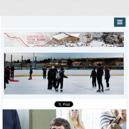
INICIO
PROVINCIALES
MUNICIPALES
DEPORTES
POLICIALES
I-DIARIO
MÁS
BÚSQUEDA
Buscar