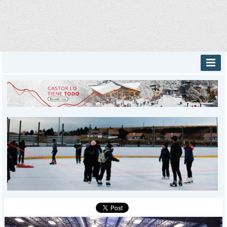
INICIO
PROVINCIALES
MUNICIPALES
DEPORTES
POLICIALES
I-DIARIO
MÁS
BÚSQUEDA
Buscar