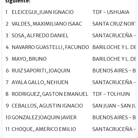
siguiente:
1
ELEICEGUI, JUAN IGNACIO
TDF - USHUAIA
2
VALDES, MAXIMILIANO ISAAC
SANTA CRUZ NORT
3
SOSA, ALFREDO DANIEL
SANTACRUCEÑA -
4
NAVARRO GUASTELLI, FACUNDO
BARILOCHE Y L. DE
5
MAYO, BRUNO
BARILOCHE Y L. DE
6
RUIZ SAPORITI, JOAQUIN
BUENOS AIRES - B
7
AYALA GALLO, NEHUEN
SANTACRUCEÑA - 
8
RODRIGUEZ, GASTON EMANUEL
TDF - TOLHUIN
9
CEBALLOS, AGUSTIN IGNACIO
SAN JUAN - SAN J
10
GONZALEZ JOAQUIN JAVIER
BUENOS AIRES - B
11
CHOQUE, AMERICO EMILIO
SANTACRUCEÑA -