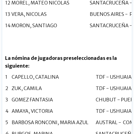
12
MOREL, MATEO NICOLAS
SANTACRUCEÑA - 
13
VERA, NICOLAS
BUENOS AIRES - 
14
MORON, SANTIAGO
SANTACRUCEÑA - 
La nómina de jugadoras preseleccionadas es la
siguiente:
1
CAPELLO, CATALINA
TDF - USHUAIA
2
ZUK, CAMILA
TDF - USHUAIA
3
GOMEZ FANTASIA
CHUBUT - PUE
4
AMAYA, VICTORIA
TDF - USHUAIA
5
BARBOSA RONCONI, MARIA AZUL
AUSTRAL - COM
6
BURGOS, MARINA
SANTACRUCEÑA 