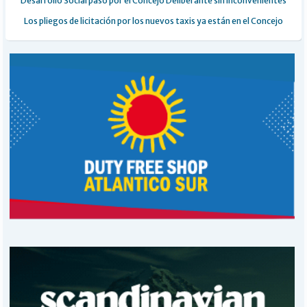
Desarrollo Social pasó por el Concejo Deliberante sin inconvenientes
Los pliegos de licitación por los nuevos taxis ya están en el Concejo