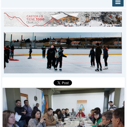
INICIO
PROVINCIALES
MUNICIPALES
DEPORTES
POLICIALES
I-DIARIO
MÁS
BÚSQUEDA
Buscar