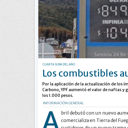
CUARTA SUBA DEL AÑO
Los combustibles 
Por la aplicación de la actualización de los 
Carbono, YPF aumentó el valor de naftas y gas
los 1.000 pesos.
INFORMACIÓN GENERAL
A
bril debutó con un nuevo aumen
comercializa en Tierra del Fueg
surtidores de un nuevo tramo d