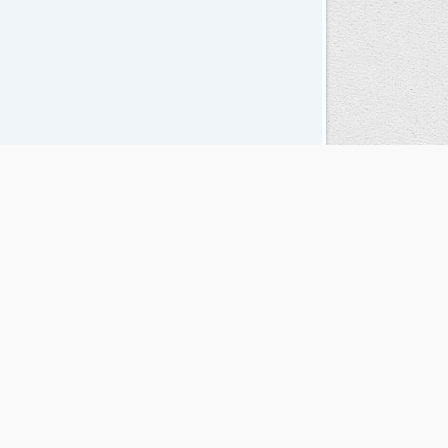
Seguinos en las redes sociales
© Copyright 1995-2026 |
El Diario del Fin del Mundo
Teléfono / Fax:
+54 (2901) 43 5713 / 14
C.P.:
V9410AKK
Ushuaia - Tierra del Fuego - República Argentina
RSS |
Términos y condiciones |
Contacto