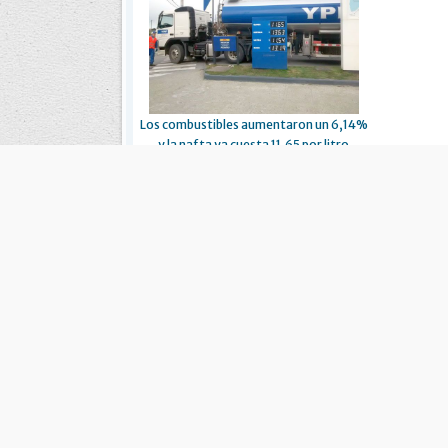
Los combustibles aumentaron un 6,14%
y la nafta ya cuesta 11,65 por litro
Es una publicación de EDIAM S.A. y se edita de lunes a viernes.
Director Ejecutivo:
Fulvio L. Baschera
Redacción, Administración y Publicidad:
Hipólito Bouchard 
Imprenta propia:
Hipólito Bouchard 667
Propiedad Intelectual:
RNPI 5255143