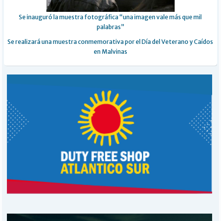
Se inauguró la muestra fotográfica “una imagen vale más que mil
palabras”
Se realizará una muestra conmemorativa por el Día del Veterano y Caídos
en Malvinas