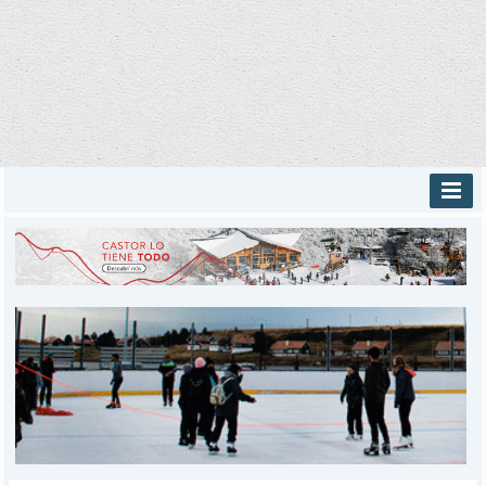
INICIO
PROVINCIALES
MUNICIPALES
DEPORTES
POLICIALES
I-DIARIO
MÁS
BÚSQUEDA
Buscar