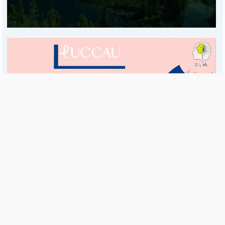
Es una publicación de EDIAM S.A. y se edita de lunes a viernes.
Director Ejecutivo:
Fulvio L. Baschera
Redacción, Administración y Publicidad:
Hipólito Bouchard 667