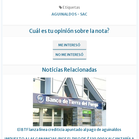
Etiquetas
AGUINALDOS
-
SAC
Cuál es tu opinión sobre la nota?
ME INTERESÓ
NO ME INTERESÓ
Noticias Relacionadas
El BTF lanza línea crediticia apuntado al pago de aguinaldos
IMPUESTO A LAS GANANCIAS: RIGE EL PISO DE $330.000 Y ALCANZARÍA A