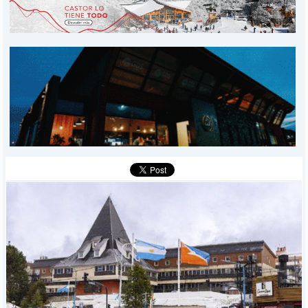
PROVINCIALES
MUNICIPALES
DEPORTES
POLICIALES
I-DIARIO
MÁS
BÚSQUEDA
Buscar