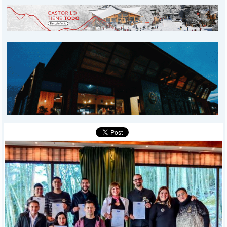
INICIO
PROVINCIALES
MUNICIPALES
DEPORTES
POLICIALES
I-DIARIO
MÁS
BÚSQUEDA
Buscar