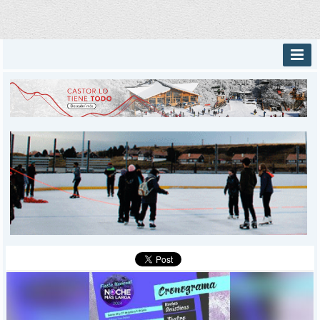
INICIO
PROVINCIALES
MUNICIPALES
DEPORTES
POLICIALES
I-DIARIO
MÁS
BÚSQUEDA
Buscar