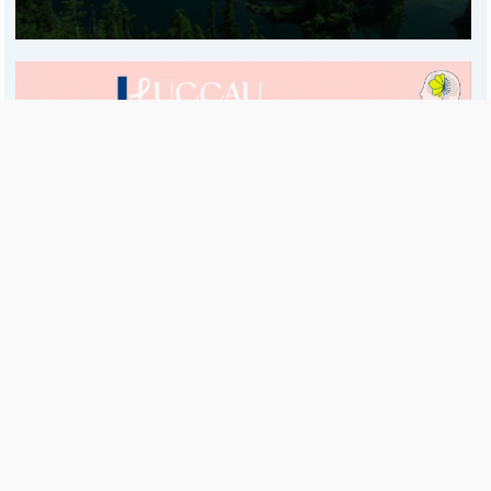
Es una publicación de EDIAM S.A. y se edita de lunes a viernes.
Director Ejecutivo:
Fulvio L. Baschera
Redacción, Administración y Publicidad:
Hipólito Bouchard 667
Imprenta propia:
Hipólito Bouchard 667