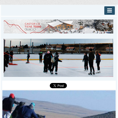
INICIO
PROVINCIALES
MUNICIPALES
DEPORTES
POLICIALES
I-DIARIO
MÁS
BÚSQUEDA
Buscar