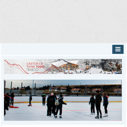
INICIO
PROVINCIALES
MUNICIPALES
DEPORTES
POLICIALES
I-DIARIO
MÁS
BÚSQUEDA
Buscar