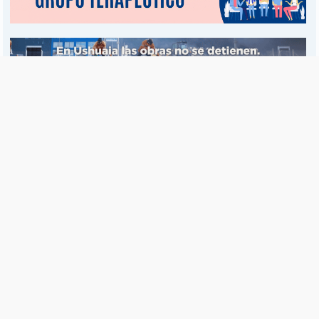
Es una publicación de EDIAM S.A. y se edita de lunes a viernes.
Director Ejecutivo:
Fulvio L. Baschera
Redacción, Administración y Publicidad:
Hipólito Bouchard 667
Imprenta propia:
Hipólito Bouchard 667
Propiedad Intelectual:
RNPI 5255143
Seguinos en las redes sociales
© Copyright 1995-2026 |
El Diario del Fin del Mundo
Teléfono / Fax:
+54 (2901) 43 5713 / 14
C.P.:
V9410AKK
Ushuaia - Tierra del Fuego - República Argentina
RSS |
Términos y condiciones |
Contacto