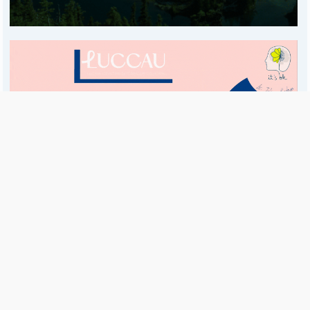
Es una publicación de EDIAM S.A. y se edita de lunes a viernes.
Director Ejecutivo:
Fulvio L. Baschera
Redacción, Administración y Publicidad:
Hipólito Bouchard 667
Imprenta propia:
Hipólito Bouchard 667