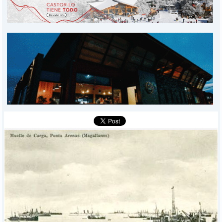
PROVINCIALES
MUNICIPALES
DEPORTES
POLICIALES
I-DIARIO
MÁS
BÚSQUEDA
Buscar