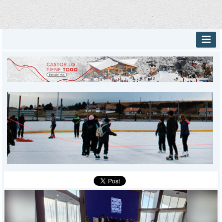
INICIO
PROVINCIALES
MUNICIPALES
DEPORTES
POLICIALES
I-DIARIO
MÁS
BÚSQUEDA
Buscar