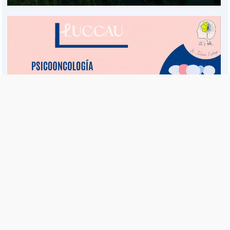
Es una publicación de EDIAM S.A. y se edita de lunes a viernes.
Director Ejecutivo:
Fulvio L. Baschera
Redacción, Administración y Publicidad:
Hipólito Bouchard 667
Imprenta propia:
Hipólito Bouchard 667
Propiedad Intelectual:
RNPI 5255143