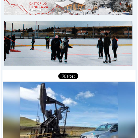
PROVINCIALES
MUNICIPALES
DEPORTES
POLICIALES
I-DIARIO
MÁS
BÚSQUEDA
Buscar