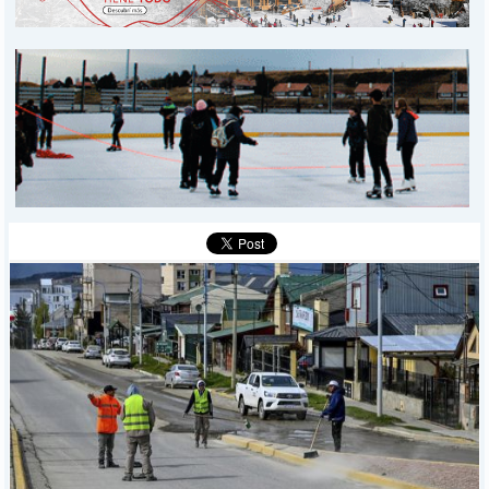
PROVINCIALES
MUNICIPALES
DEPORTES
POLICIALES
I-DIARIO
MÁS
BÚSQUEDA
Buscar