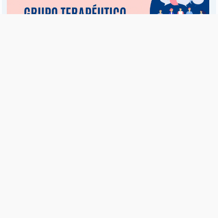
Es una publicación de EDIAM S.A. y se edita de lunes a viernes.
Director Ejecutivo:
Fulvio L. Baschera
Redacción, Administración y Publicidad:
Hipólito Bouchard 667
Imprenta propia:
Hipólito Bouchard 667
Propiedad Intelectual:
RNPI 5255143
Seguinos en las redes sociales
© Copyright 1995-2026 |
El Diario del Fin del Mundo
Teléfono / Fax:
+54 (2901) 43 5713 / 14
C.P.:
V9410AKK