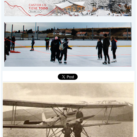
INICIO
PROVINCIALES
MUNICIPALES
DEPORTES
POLICIALES
I-DIARIO
MÁS
BÚSQUEDA
Buscar