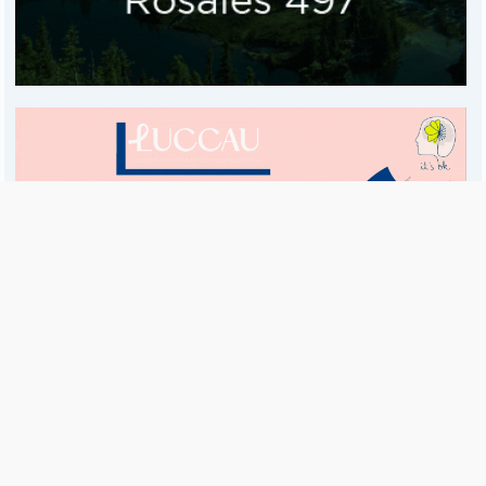
Es una publicación de EDIAM S.A. y se edita de lunes a viernes.