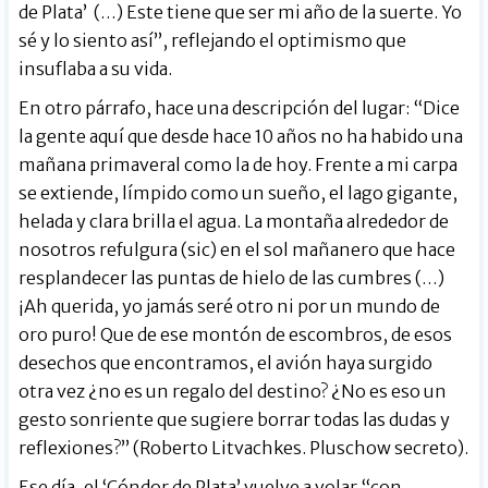
de Plata’ (…) Este tiene que ser mi año de la suerte. Yo
sé y lo siento así”, reflejando el optimismo que
insuflaba a su vida.
En otro párrafo, hace una descripción del lugar: “Dice
la gente aquí que desde hace 10 años no ha habido una
mañana primaveral como la de hoy. Frente a mi carpa
se extiende, límpido como un sueño, el lago gigante,
helada y clara brilla el agua. La montaña alrededor de
nosotros refulgura (sic) en el sol mañanero que hace
resplandecer las puntas de hielo de las cumbres (…)
¡Ah querida, yo jamás seré otro ni por un mundo de
oro puro! Que de ese montón de escombros, de esos
desechos que encontramos, el avión haya surgido
otra vez ¿no es un regalo del destino? ¿No es eso un
gesto sonriente que sugiere borrar todas las dudas y
reflexiones?” (Roberto Litvachkes. Pluschow secreto).
Ese día, el ‘Cóndor de Plata’ vuelve a volar “con