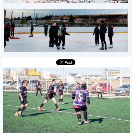
MUNICIPALES
DEPORTES
POLICIALES
I-DIARIO
MÁS
BÚSQUEDA
Buscar