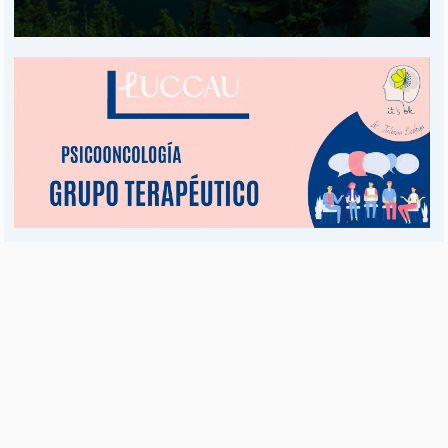
Es una publicación de EDIAM S.A. y se edita de lunes a viernes.
Director Ejecutivo:
Fulvio L. Baschera
Redacción, Administración y Publicidad:
Hipólito Bouchard 667
Imprenta propia:
Hipólito Bouchard 667