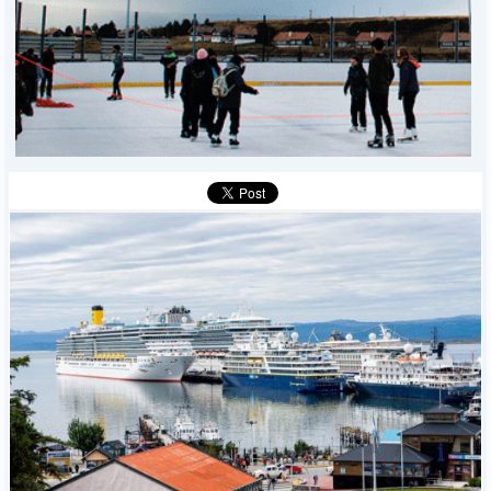
DEPORTES
POLICIALES
I-DIARIO
MÁS
BÚSQUEDA
Buscar