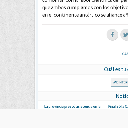
que ambos cumplamos con los objetivos
en el continente antártico se afiance añ
CA
Cuál es tu
ME INTE
Notic
La provincia prestó asistencia en la
Finalizó la
última etapa de la campaña antártica
2012-2013