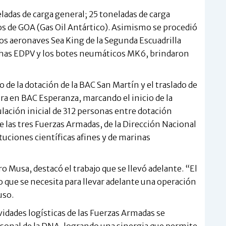
ladas de carga general; 25 toneladas de carga
tros de GOA (Gas Oil Antártico). Asimismo se procedió
os aeronaves Sea King de la Segunda Escuadrilla
nchas EDPV y los botes neumáticos MK6, brindaron
de la dotación de la BAC San Martín y el traslado de
tra en BAC Esperanza, marcando el inicio de la
lación inicial de 312 personas entre dotación
e las tres Fuerzas Armadas, de la Dirección Nacional
tuciones científicas afines y de marinas
dro Musa, destacó el trabajo que se llevó adelante. “El
 que se necesita para llevar adelante una operación
uso.
vidades logísticas de las Fuerzas Armadas se
rsonal de la DNA, logrando una sinergia que permite