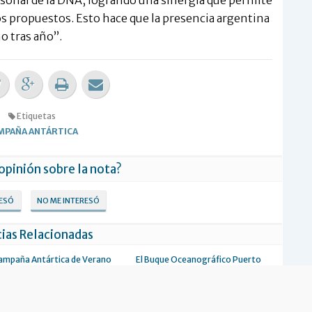
 propuestos. Esto hace que la presencia argentina
o tras año”.
Etiquetas
MPAÑA ANTÁRTICA
 opinión sobre la nota?
RESÓ
NO ME INTERESÓ
ias Relacionadas
 Campaña Antártica de Verano
El Buque Oceanográfico Puerto
Deseado está desarrollando la Campaña
Antártica 2012