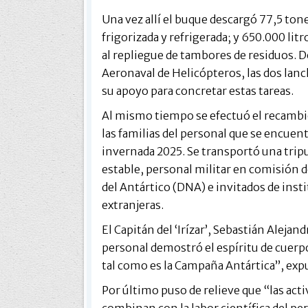
Una vez allí el buque descargó 77,5 tone
frigorizada y refrigerada; y 650.000 li
al repliegue de tambores de residuos. D
Aeronaval de Helicópteros, las dos la
su apoyo para concretar estas tareas.
Al mismo tiempo se efectuó el recambio 
las familias del personal que se encuen
invernada 2025. Se transportó una tripu
estable, personal militar en comisión d
del Antártico (DNA) e invitados de insti
extranjeras.
El Capitán del ‘Irízar’, Sebastián Alejan
personal demostró el espíritu de cuerpo
tal como es la Campaña Antártica”, exp
Por último puso de relieve que “las acti
combinan con la labor científica del pe