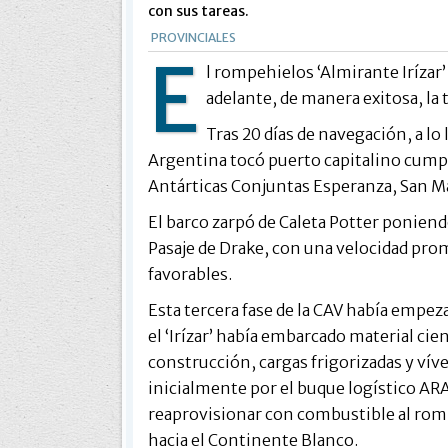
con sus tareas.
PROVINCIALES
E
l rompehielos ‘Almirante Irízar’
adelante, de manera exitosa, la 
Tras 20 días de navegación, a lo
Argentina tocó puerto capitalino cumpl
Antárticas Conjuntas Esperanza, San Mart
El barco zarpó de Caleta Potter poniend
Pasaje de Drake, con una velocidad pr
favorables.
Esta tercera fase de la CAV había empez
el ‘Irízar’ había embarcado material cie
construcción, cargas frigorizadas y vív
inicialmente por el buque logístico AR
reaprovisionar con combustible al rom
hacia el Continente Blanco.