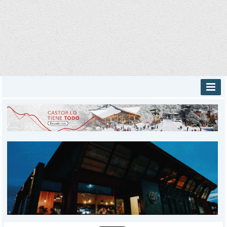
INICIO
PROVINCIALES
MUNICIPALES
DEPORTES
POLICIALES
I-DIARIO
MÁS
BÚSQUEDA
Buscar