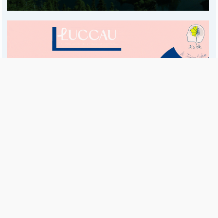
Es una publicación de EDIAM S.A. y se edita de lunes a viernes.
Director Ejecutivo:
Fulvio L. Baschera
Redacción, Administración y Publicidad:
Hipólito Bouchard 667
Imprenta propia:
Hipólito Bouchard 667
Propiedad Intelectual:
RNPI 5255143