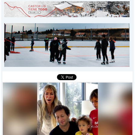
INICIO
PROVINCIALES
MUNICIPALES
DEPORTES
POLICIALES
I-DIARIO
MÁS
BÚSQUEDA
Buscar