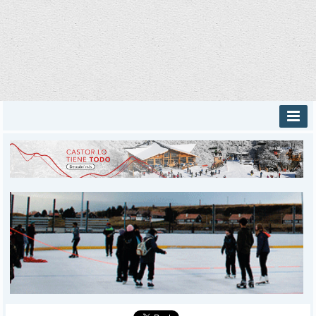
INICIO
PROVINCIALES
MUNICIPALES
DEPORTES
POLICIALES
I-DIARIO
MÁS
BÚSQUEDA
Buscar