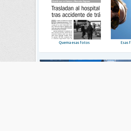
Quema esas fotos
Esas f
Es una publicación de EDIAM S.A. y se edita de lunes a viernes.
Director Ejecutivo:
Fulvio L. Baschera
Redacción, Administración y Publicidad:
Hipólito Bouchard 
Imprenta propia:
Hipólito Bouchard 667
Propiedad Intelectual:
RNPI 5255143