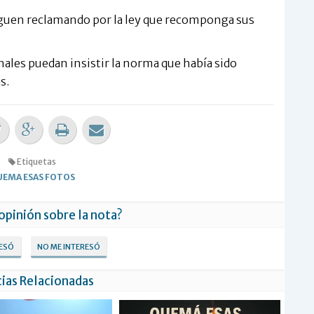
 siguen reclamando por la ley que recomponga sus
ales puedan insistir la norma que había sido
s.
Etiquetas
EMA ESAS FOTOS
 opinión sobre la nota?
RESÓ
NO ME INTERESÓ
ias Relacionadas