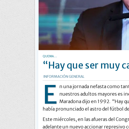
QUEMA…
“Hay que ser muy 
INFORMACIÓN GENERAL
E
n una jornada nefasta como tanta
nuestros adultos mayores es in
Maradona dijo en 1992. “Hay que
había pronunciado el astro del fútbol d
Este miércoles, en las afueras del Congr
adelante un nuevo accionar represivo c