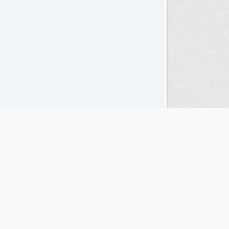
Seguinos en las redes sociales
© Copyright 1995-2026 |
El Diario del Fin del Mundo
Teléfono / Fax:
+54 (2901) 43 5713 / 14
C.P.:
V9410AKK
Ushuaia - Tierra del Fuego - República Argentina
RSS |
Términos y condiciones |
Contacto