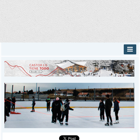
INICIO
PROVINCIALES
MUNICIPALES
DEPORTES
POLICIALES
I-DIARIO
MÁS
BÚSQUEDA
Buscar