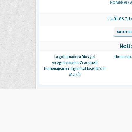
HOMENAJE A
Cuál es tu
ME INTE
Notic
La gobernadora Ríos y el
Homenajea
vicegobernador Crocianelli
homenajearon al general José de San
Martín