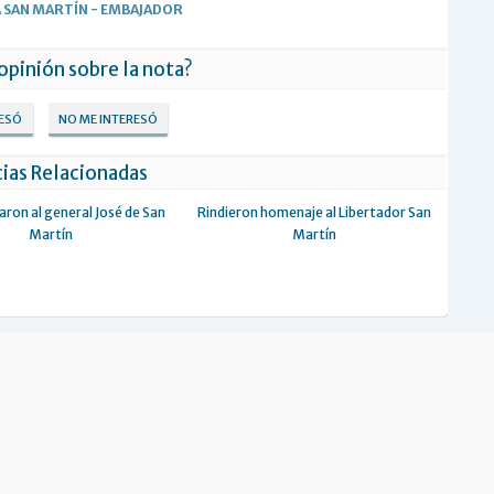
 SAN MARTÍN
-
EMBAJADOR
 opinión sobre la nota?
RESÓ
NO ME INTERESÓ
ias Relacionadas
ron al general José de San
Rindieron homenaje al Libertador San
Martín
Martín