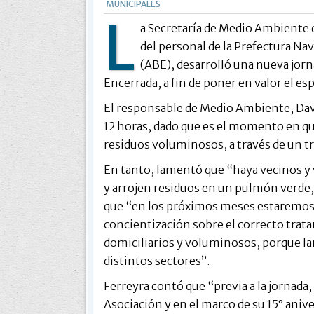
MUNICIPALES
L
a Secretaría de Medio Ambiente d
del personal de la Prefectura Na
(ABE), desarrolló una nueva jorn
Encerrada, a fin de poner en valor el esp
El responsable de Medio Ambiente, David
12 horas, dado que es el momento en qu
residuos voluminosos, a través de un tr
En tanto, lamentó que “haya vecinos y
y arrojen residuos en un pulmón verde, t
que “en los próximos meses estaremos a
concientización sobre el correcto trat
domiciliarios y voluminosos, porque l
distintos sectores”.
Ferreyra contó que “previa a la jornada
Asociación y en el marco de su 15° aniv