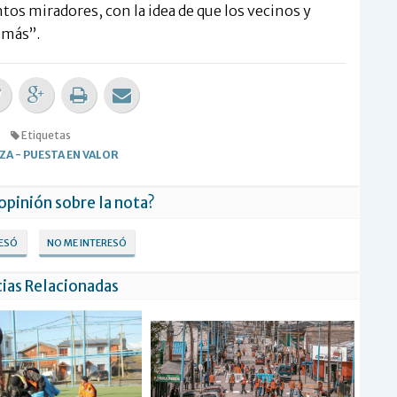
ntos miradores, con la idea de que los vecinos y
 más”.
Etiquetas
EZA
-
PUESTA EN VALOR
 opinión sobre la nota?
RESÓ
NO ME INTERESÓ
ias Relacionadas