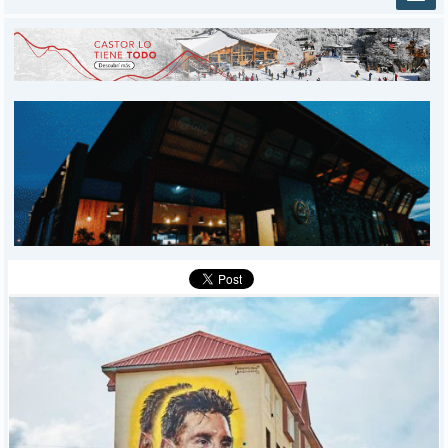
INICIO
PROVINCIALES
MUNICIPALES
DEPORTES
POLICIALES
I-DIARIO
MÁS
BÚSQUEDA
Buscar