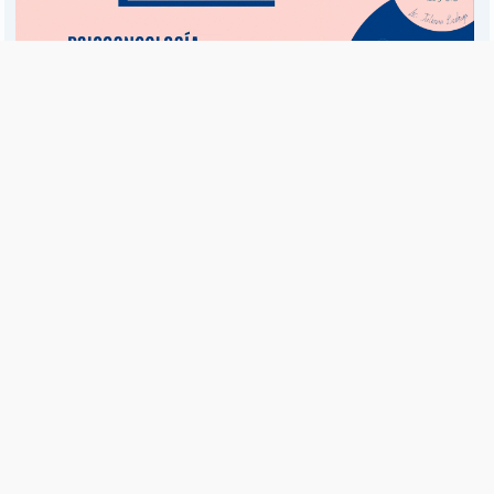
Es una publicación de EDIAM S.A. y se edita de lunes a viernes.
Director Ejecutivo:
Fulvio L. Baschera
Redacción, Administración y Publicidad:
Hipólito Bouchard 667
Imprenta propia:
Hipólito Bouchard 667
Propiedad Intelectual:
RNPI 5255143
Seguinos en las redes sociales