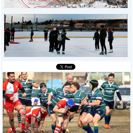
PROVINCIALES
MUNICIPALES
DEPORTES
POLICIALES
I-DIARIO
MÁS
BÚSQUEDA
Buscar