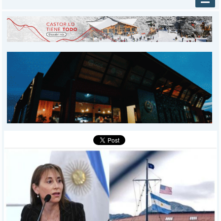
INICIO
PROVINCIALES
MUNICIPALES
DEPORTES
POLICIALES
I-DIARIO
MÁS
BÚSQUEDA
Buscar