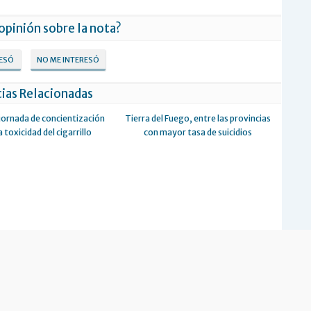
 opinión sobre la nota?
RESÓ
NO ME INTERESÓ
ias Relacionadas
jornada de concientización
Tierra del Fuego, entre las provincias
a toxicidad del cigarrillo
con mayor tasa de suicidios