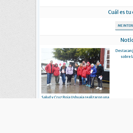
Cuál es tu
ME INTE
Notic
Destacan 
sobre l
Salud y Cruz Roja Ushuaia realizaron una
jornada de concientización sobre
suicidio