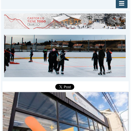
INICIO
PROVINCIALES
MUNICIPALES
DEPORTES
POLICIALES
I-DIARIO
MÁS
BÚSQUEDA
Buscar