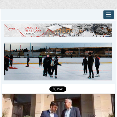
INICIO
PROVINCIALES
MUNICIPALES
DEPORTES
POLICIALES
I-DIARIO
MÁS
BÚSQUEDA
Buscar