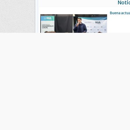
Notic
Buena actua
Río Grande lanza la Escuela de
Emprendedores para impulsar el
desarrollo económico local