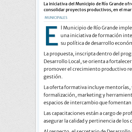
La iniciativa del Municipio de Río Grande o
consolidar proyectos productivos, en el marc
MUNICIPALES
E
l Municipio de Río Grande impl
una iniciativa de formación i
su política de desarrollo económ
La propuesta, inscripta dentro del pro
Desarrollo Local, se orienta a fortalece
promover el crecimiento productivo re
gestión.
La oferta formativa incluye mentorías, t
formalización, marketing y herramienta
espacios de intercambio que fomentan 
Las capacitaciones están a cargo de pro
asegurar la calidad y pertinencia de los
Al respecto, el secretario de Desarroll