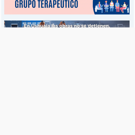
Es una publicación de EDIAM S.A. y se edita de lunes a viernes.
Director Ejecutivo:
Fulvio L. Baschera
Redacción, Administración y Publicidad:
Hipólito Bouchard 667
Imprenta propia:
Hipólito Bouchard 667
Propiedad Intelectual:
RNPI 5255143
Seguinos en las redes sociales
© Copyright 1995-2026 |
El Diario del Fin del Mundo
Teléfono / Fax:
+54 (2901) 43 5713 / 14
C.P.:
V9410AKK
Ushuaia - Tierra del Fuego - República Argentina