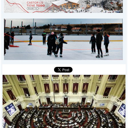
PROVINCIALES
MUNICIPALES
DEPORTES
POLICIALES
I-DIARIO
MÁS
BÚSQUEDA
Buscar