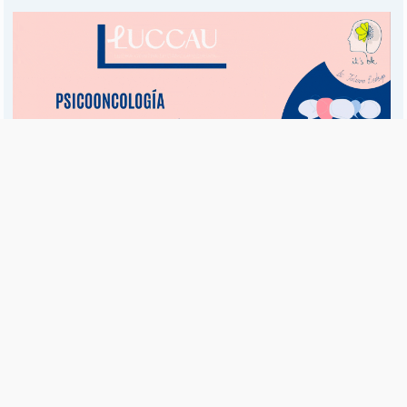
Es una publicación de EDIAM S.A. y se edita de lunes a viernes.
Director Ejecutivo:
Fulvio L. Baschera
Redacción, Administración y Publicidad:
Hipólito Bouchard 667
Imprenta propia:
Hipólito Bouchard 667
Propiedad Intelectual:
RNPI 5255143
Seguinos en las redes sociales