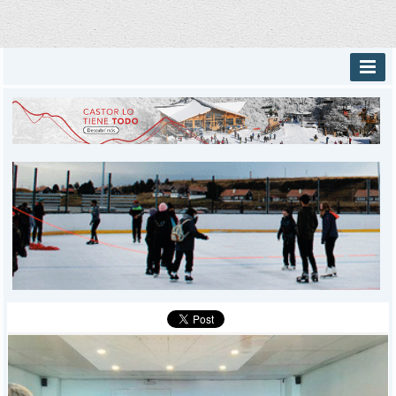
INICIO
PROVINCIALES
MUNICIPALES
DEPORTES
POLICIALES
I-DIARIO
MÁS
BÚSQUEDA
Buscar