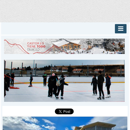
INICIO
PROVINCIALES
MUNICIPALES
DEPORTES
POLICIALES
I-DIARIO
MÁS
BÚSQUEDA
Buscar