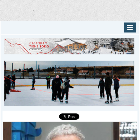
INICIO
PROVINCIALES
MUNICIPALES
DEPORTES
POLICIALES
I-DIARIO
MÁS
BÚSQUEDA
Buscar