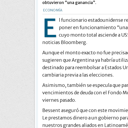
obtuvieron “una ganancia”.
ECONOMÍA
E
l funcionario estadounidense rev
poner en funcionamiento “una 
cuyo monto total asciende a US
noticias Bloomberg.
Aunque el monto exacto no fue precisa
sugieren que Argentina ya habría utili
destinado para reembolsar a Estados U
cambiaria previa a las elecciones.
Asimismo, también se especula que part
vencimientos de deuda con el Fondo Mo
viernes pasado.
Bessent aseguró que con este movimien
Le prestamos dinero a un gobierno para
nuestros grandes aliados en Latinoaméri