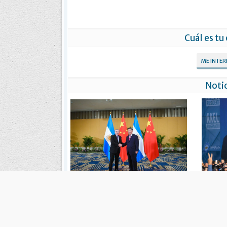
Cuál es tu
ME INTE
Notic
La Argentina acordó con China ampliar
Massa ce
el swap en US$ 5.000 millones
anticipó qu
a "precan