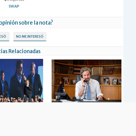
SWAP
 opinión sobre la nota?
RESÓ
NO ME INTERESÓ
ias Relacionadas
lebró el swap con china y
La Argentina tuvo su primer contacto
e la semana que viene se van
con el nuevo canciller chino
celar" vencimientos con el
FMI