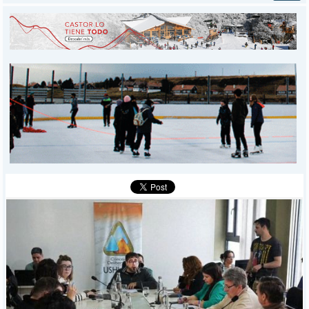
INICIO
PROVINCIALES
MUNICIPALES
DEPORTES
POLICIALES
I-DIARIO
MÁS
BÚSQUEDA
Buscar