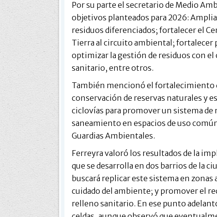
Por su parte el secretario de Medio Amb
objetivos planteados para 2026: Ampliac
residuos diferenciados; fortalecer el C
Tierra al circuito ambiental; fortalecer
optimizar la gestión de residuos con el o
sanitario, entre otros.
También mencionó el fortalecimiento de
conservación de reservas naturales y e
ciclovías para promover un sistema de 
saneamiento en espacios de uso común;
Guardias Ambientales.
Ferreyra valoró los resultados de la im
que se desarrolla en dos barrios de la ci
buscará replicar este sistema en zonas 
cuidado del ambiente; y promover el rec
relleno sanitario. En ese punto adelantó
celdas, aunque observó que eventualme