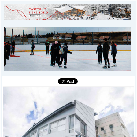
INICIO
PROVINCIALES
MUNICIPALES
DEPORTES
POLICIALES
I-DIARIO
MÁS
BÚSQUEDA
Buscar