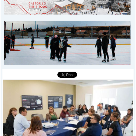
PROVINCIALES
MUNICIPALES
DEPORTES
POLICIALES
I-DIARIO
MÁS
BÚSQUEDA
Buscar