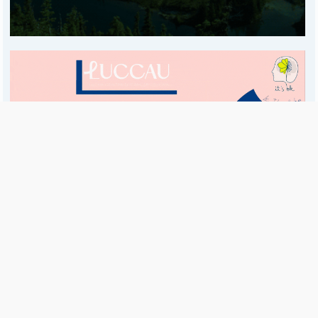
Es una publicación de EDIAM S.A. y se edita de lunes a viernes.
Director Ejecutivo:
Fulvio L. Baschera
Redacción, Administración y Publicidad:
Hipólito Bouchard 667